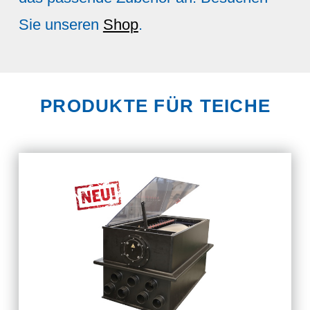
Sie unseren
Shop
.
PRODUKTE FÜR TEICHE
Unsere Auswahl an modernen
aber auch altbewährten und
vorallem leistungsstarken
Filtersystemen - gepumpt als
auch schwerkraft.