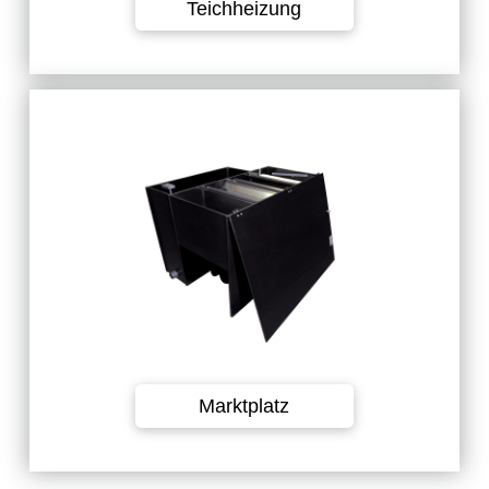
Teichheizung
Hier finden Sie voll
funktionsfähige II. Wahl Produke
zum günstigen Preis.
Marktplatz