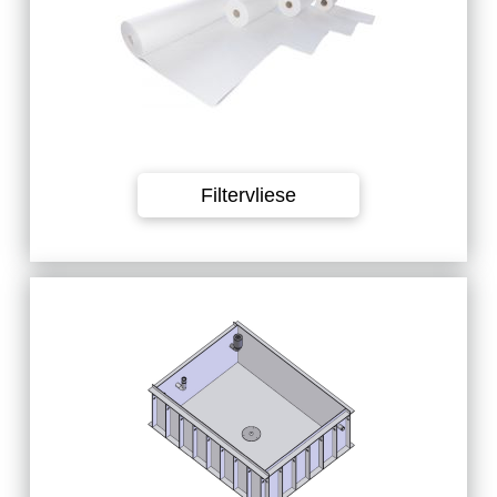
Filtervliese
Gefertigt aus 10 mm PE-Platten
und können komplett angeliefert
werden. Auf Wunsch sind auch
andere Formen und Maße
möglich.