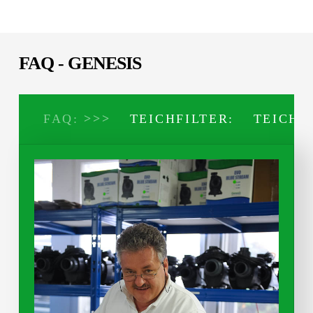
FAQ - GENESIS
FAQ:
>>>
TEICHFILTER:
TEICHP