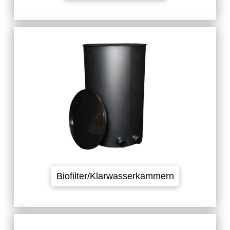
Mit unseren Biofiltern sorgen Sie
für die nötige Biologie an Ihrer
Teichanlage (3% bis 10%
Biomedium des
Wasservolumens).
Biofilter/Klarwasserkammern