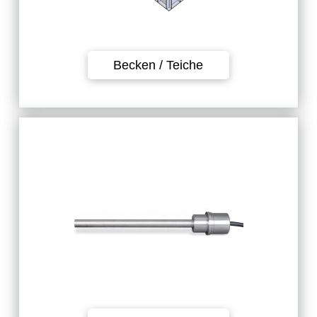
Becken / Teiche
Heizsysteme für
Innenhälterungen und Teiche von
1.5 kw bis 2.5 kw.