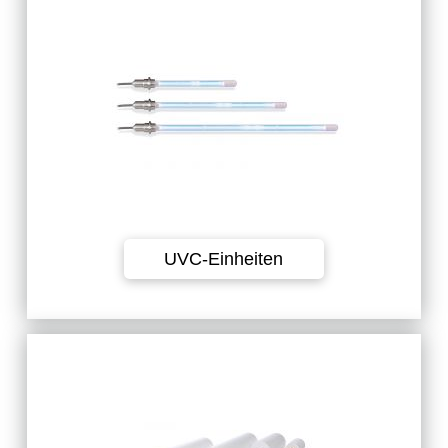
Leistungsstarke UVC-Einheiten,
Comfortlösungen und Zubehör
wie PE-Gehäuse.
UVC-Einheiten
Unsere originalen Genesis-
Vliessorten für alle EVO3
Vliesfilter.