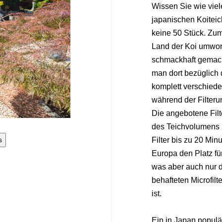
Wissen Sie wie viel
japanischen Koiteic
keine 50 Stück. Zum
Land der Koi umwor
schmackhaft gemacht
man dort bezüglich 
komplett verschied
während der Filter
Die angebotene Filte
des Teichvolumens 
Filter bis zu 20 Mi
s
Europa den Platz für
was aber auch nur d
behafteten Microfilt
ist.
Ein in Japan populär