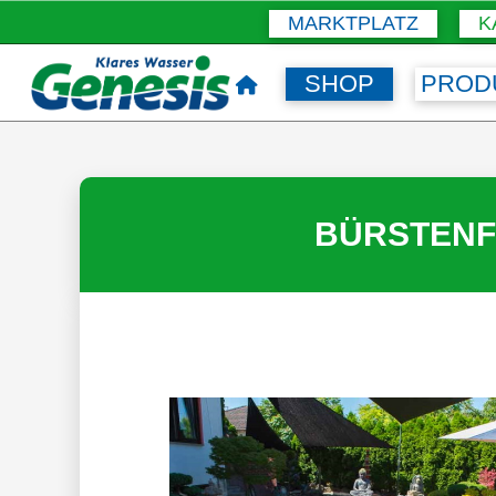
MARKTPLATZ
K
SHOP
PROD
BÜRSTENF