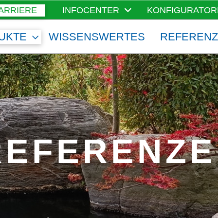
ARRIERE
INFOCENTER
KONFIGURATOR
UKTE
WISSENSWERTES
REFEREN
REFERENZE